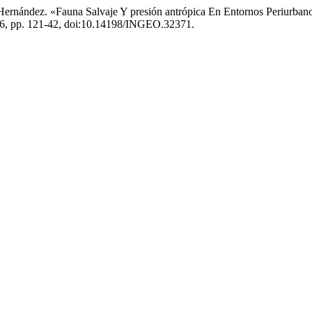
a-Hernández. «Fauna Salvaje Y presión antrópica En Entornos Periurb
2026, pp. 121-42, doi:10.14198/INGEO.32371.