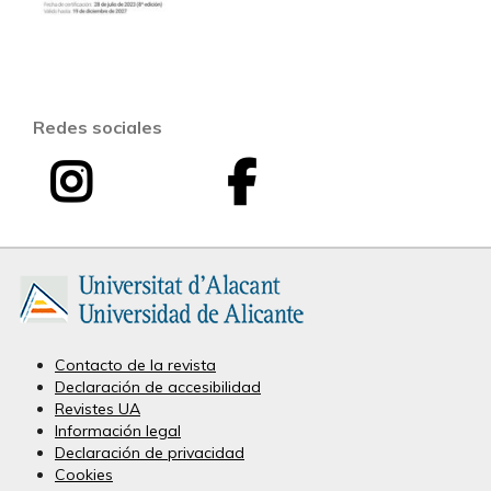
Redes sociales
I
F
I
n
a
n
s
c
v
t
e
e
a
b
Contacto de la revista
Declaración de accesibilidad
s
g
o
Revistes UA
Información legal
t
r
o
Declaración de privacidad
Cookies