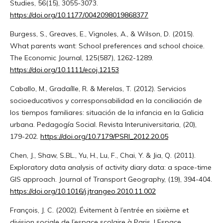
Studies, 56(15), 3055-3073.
https://doi.org/10.1177/0042098019868377
Burgess, S., Greaves, E., Vignoles, A., & Wilson, D. (2015).
What parents want: School preferences and school choice.
The Economic Journal, 125(587), 1262-1289.
https://doi.org/10.1111/ecoj.12153
Caballo, M., Gradaílle, R. & Merelas, T. (2012). Servicios
socioeducativos y corresponsabilidad en la conciliación de
los tiempos familiares: situación de la infancia en la Galicia
urbana. Pedagogía Social. Revista Interuniversitaria, (20),
179-202.
https://doi.org/10.7179/PSRI_2012.20.05
Chen, J., Shaw, S.BL., Yu, H., Lu, F., Chai, Y. & Jia, Q. (2011).
Exploratory data analysis of activity diary data: a space-time
GIS approach. Journal of Transport Geography, (19), 394-404.
https://doi.org/10.1016/j.jtrangeo.2010.11.002
François, J. C. (2002). Évitement à l’entrée en sixième et
division sociale de l’espace scolaire à Paris. LEspace