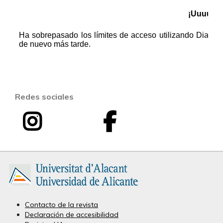
Redes sociales
I
F
I
n
a
n
s
c
v
t
e
e
a
b
Contacto de la revista
Declaración de accesibilidad
s