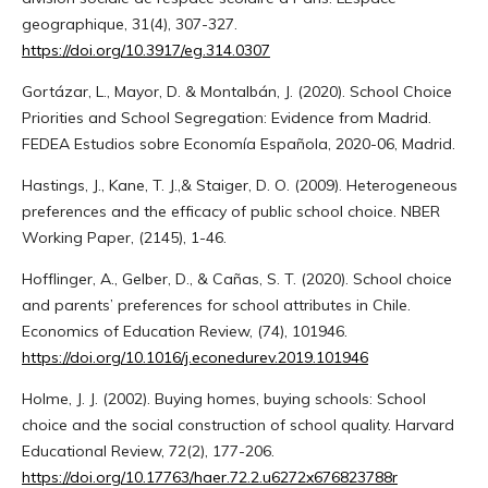
geographique, 31(4), 307-327.
https://doi.org/10.3917/eg.314.0307
Gortázar, L., Mayor, D. & Montalbán, J. (2020). School Choice
Priorities and School Segregation: Evidence from Madrid.
FEDEA Estudios sobre Economía Española, 2020-06, Madrid.
Hastings, J., Kane, T. J.,& Staiger, D. O. (2009). Heterogeneous
preferences and the efficacy of public school choice. NBER
Working Paper, (2145), 1-46.
Hofflinger, A., Gelber, D., & Cañas, S. T. (2020). School choice
and parents’ preferences for school attributes in Chile.
Economics of Education Review, (74), 101946.
https://doi.org/10.1016/j.econedurev.2019.101946
Holme, J. J. (2002). Buying homes, buying schools: School
choice and the social construction of school quality. Harvard
Educational Review, 72(2), 177-206.
https://doi.org/10.17763/haer.72.2.u6272x676823788r