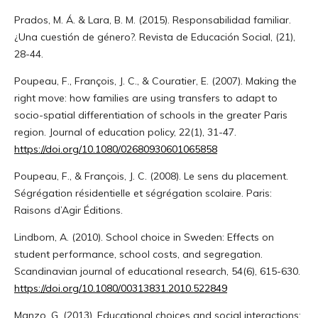
Prados, M. Á. & Lara, B. M. (2015). Responsabilidad familiar.
¿Una cuestión de género?. Revista de Educación Social, (21),
28-44.
Poupeau, F., François, J. C., & Couratier, E. (2007). Making the
right move: how families are using transfers to adapt to
socio-spatial differentiation of schools in the greater Paris
region. Journal of education policy, 22(1), 31-47.
https://doi.org/10.1080/02680930601065858
Poupeau, F., & François, J. C. (2008). Le sens du placement.
Ségrégation résidentielle et ségrégation scolaire. Paris:
Raisons d’Agir Éditions.
Lindbom, A. (2010). School choice in Sweden: Effects on
student performance, school costs, and segregation.
Scandinavian journal of educational research, 54(6), 615-630.
https://doi.org/10.1080/00313831.2010.522849
Manzo, G. (2013). Educational choices and social interactions: