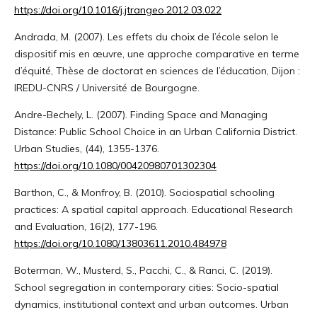
https://doi.org/10.1016/j.jtrangeo.2012.03.022
Andrada, M. (2007). Les effets du choix de l’école selon le
dispositif mis en œuvre, une approche comparative en terme
d’équité, Thèse de doctorat en sciences de l’éducation, Dijon :
IREDU-CNRS / Université de Bourgogne.
Andre-Bechely, L. (2007). Finding Space and Managing
Distance: Public School Choice in an Urban California District.
Urban Studies, (44), 1355-1376.
https://doi.org/10.1080/00420980701302304
Barthon, C., & Monfroy, B. (2010). Sociospatial schooling
practices: A spatial capital approach. Educational Research
and Evaluation, 16(2), 177-196.
https://doi.org/10.1080/13803611.2010.484978
Boterman, W., Musterd, S., Pacchi, C., & Ranci, C. (2019).
School segregation in contemporary cities: Socio-spatial
dynamics, institutional context and urban outcomes. Urban