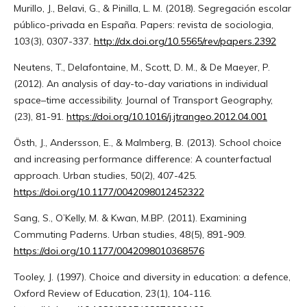
Murillo, J., Belavi, G., & Pinilla, L. M. (2018). Segregación escolar
público-privada en España. Papers: revista de sociologia,
103(3), 0307-337.
http://dx.doi.org/10.5565/rev/papers.2392
Neutens, T., Delafontaine, M., Scott, D. M., & De Maeyer, P.
(2012). An analysis of day-to-day variations in individual
space–time accessibility. Journal of Transport Geography,
(23), 81-91.
https://doi.org/10.1016/j.jtrangeo.2012.04.001
Östh, J., Andersson, E., & Malmberg, B. (2013). School choice
and increasing performance difference: A counterfactual
approach. Urban studies, 50(2), 407-425.
https://doi.org/10.1177/0042098012452322
Sang, S., O’Kelly, M. & Kwan, M.BP. (2011). Examining
Commuting Paderns. Urban studies, 48(5), 891-909.
https://doi.org/10.1177/0042098010368576
Tooley, J. (1997). Choice and diversity in education: a defence,
Oxford Review of Education, 23(1), 104-116.