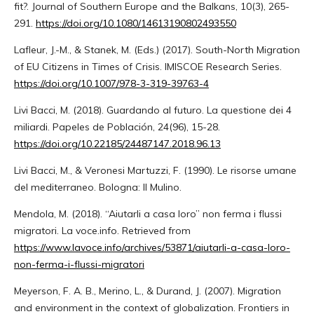
fit?. Journal of Southern Europe and the Balkans, 10(3), 265-
291.
https://doi.org/10.1080/14613190802493550
Lafleur, J.-M., & Stanek, M. (Eds.) (2017). South-North Migration
of EU Citizens in Times of Crisis. IMISCOE Research Series.
https://doi.org/10.1007/978-3-319-39763-4
Livi Bacci, M. (2018). Guardando al futuro. La questione dei 4
miliardi. Papeles de Población, 24(96), 15-28.
https://doi.org/10.22185/24487147.2018.96.13
Livi Bacci, M., & Veronesi Martuzzi, F. (1990). Le risorse umane
del mediterraneo. Bologna: Il Mulino.
Mendola, M. (2018). “Aiutarli a casa loro” non ferma i flussi
migratori. La voce.info. Retrieved from
https://www.lavoce.info/archives/53871/aiutarli-a-casa-loro-
non-ferma-i-flussi-migratori
Meyerson, F. A. B., Merino, L., & Durand, J. (2007). Migration
and environment in the context of globalization. Frontiers in