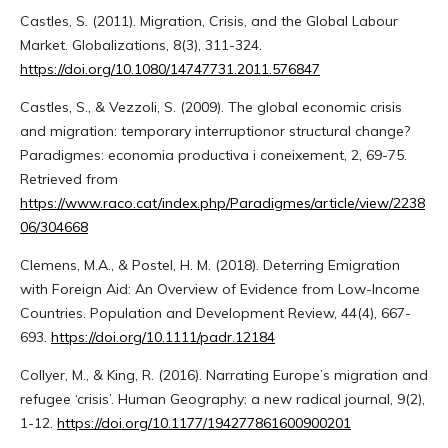
Castles, S. (2011). Migration, Crisis, and the Global Labour
Market. Globalizations, 8(3), 311-324.
https://doi.org/10.1080/14747731.2011.576847
Castles, S., & Vezzoli, S. (2009). The global economic crisis
and migration: temporary interruptionor structural change?
Paradigmes: economia productiva i coneixement, 2, 69-75.
Retrieved from
https://www.raco.cat/index.php/Paradigmes/article/view/2238
06/304668
Clemens, M.A., & Postel, H. M. (2018). Deterring Emigration
with Foreign Aid: An Overview of Evidence from Low-Income
Countries. Population and Development Review, 44(4), 667-
693.
https://doi.org/10.1111/padr.12184
Collyer, M., & King, R. (2016). Narrating Europe’s migration and
refugee ‘crisis’. Human Geography: a new radical journal, 9(2),
1-12.
https://doi.org/10.1177/194277861600900201