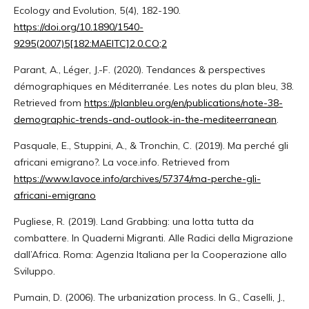
Ecology and Evolution, 5(4), 182-190.
https://doi.org/10.1890/1540-
9295(2007)5[182:MAEITC]2.0.CO;2
Parant, A., Léger, J.-F. (2020). Tendances & perspectives
démographiques en Méditerranée. Les notes du plan bleu, 38.
Retrieved from
https://planbleu.org/en/publications/note-38-
demographic-trends-and-outlook-in-the-mediteerranean
.
Pasquale, E., Stuppini, A., & Tronchin, C. (2019). Ma perché gli
africani emigrano?. La voce.info. Retrieved from
https://www.lavoce.info/archives/57374/ma-perche-gli-
africani-emigrano
Pugliese, R. (2019). Land Grabbing: una lotta tutta da
combattere. In Quaderni Migranti. Alle Radici della Migrazione
dall’Africa. Roma: Agenzia Italiana per la Cooperazione allo
Sviluppo.
Pumain, D. (2006). The urbanization process. In G., Caselli, J.,