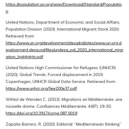
https://population.un.org/wpp/Download/Standard/Populatio
n
.
United Nations, Department of Economic and Social Affairs,
Population Division (2020). International Migrant Stock 2020.
Retrieved from
https://www.un.org/development/desa/pd/sites/www.un.org.d
evelopment.desa.pd/files/undesa_pd_2020_international_migr
ation_highlights.pdf
United Nations High Commissioner for Refugees (UNHCR)
(2020). Global Trends. Forced displacement in 2019.
Copenhagen, UNHCR Global Data Service. Retrieved from
https://www.unhcr.org/5ee200e37.pdf
Wihtol de Wenden C. (2013). Migrations en Méditerranée, une
nouvelle donne. Confluences Méditerranée, 4(87), 19-30.
https://doi.org/10.3917/come.087.0019
Zapata-Barrero, R. (2020). Editorial: “Mediterranean thinking”