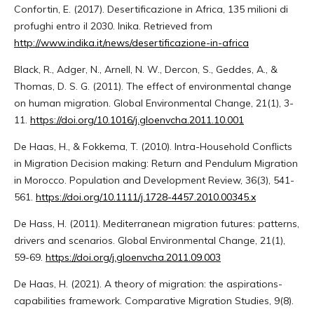
Confortin, E. (2017). Desertificazione in Africa, 135 milioni di
profughi entro il 2030. Inika. Retrieved from
http://www.indika.it/news/desertificazione-in-africa
Black, R., Adger, N., Arnell, N. W., Dercon, S., Geddes, A., &
Thomas, D. S. G. (2011). The effect of environmental change
on human migration. Global Environmental Change, 21(1), 3-
11.
https://doi.org/10.1016/j.gloenvcha.2011.10.001
De Haas, H., & Fokkema, T. (2010). Intra-Household Conflicts
in Migration Decision making: Return and Pendulum Migration
in Morocco. Population and Development Review, 36(3), 541-
561.
https://doi.org/10.1111/j.1728-4457.2010.00345.x
De Hass, H. (2011). Mediterranean migration futures: patterns,
drivers and scenarios. Global Environmental Change, 21(1),
59-69.
https://doi.org/j.gloenvcha.2011.09.003
De Haas, H. (2021). A theory of migration: the aspirations-
capabilities framework. Comparative Migration Studies, 9(8).