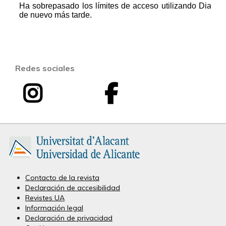
Redes sociales
I
F
I
n
a
n
s
c
v
t
e
e
a
b
Contacto de la revista
Declaración de accesibilidad
s
g
o
Revistes UA
Información legal
t
r
o
Declaración de privacidad