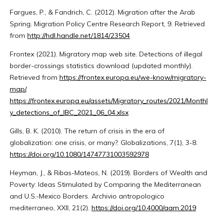
Fargues, P., & Fandrich, C. (2012). Migration after the Arab
Spring. Migration Policy Centre Research Report, 9. Retrieved
from
http://hdl.handle.net/1814/23504
Frontex (2021). Migratory map web site. Detections of illegal
border-crossings statistics download (updated monthly).
Retrieved from
https://frontex.europa.eu/we-know/migratory-
map/
,
https://frontex.europa.eu/assets/Migratory_routes/2021/Monthl
y_detections_of_IBC_2021_06_04.xlsx
Gills, B. K. (2010). The return of crisis in the era of
globalization: one crisis, or many?. Globalizations, 7(1), 3-8.
https://doi.org/10.1080/14747731003592978
Heyman, J., & Ribas-Mateos, N. (2019). Borders of Wealth and
Poverty: Ideas Stimulated by Comparing the Mediterranean
and U.S.-Mexico Borders. Archivio antropologico
mediterraneo, XXII, 21(2).
https://doi.org/10.4000/aam.2019