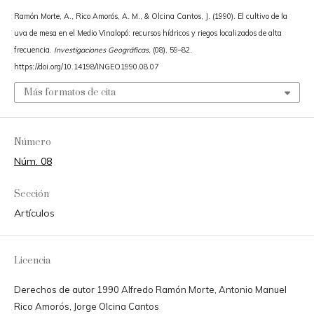
Ramón Morte, A., Rico Amorós, A. M., & Olcina Cantos, J. (1990). El cultivo de la
uva de mesa en el Medio Vinalopó: recursos hídricos y riegos localizados de alta
frecuencia.
Investigaciones Geográficas
, (08), 59–82.
https://doi.org/10.14198/INGEO1990.08.07
Más formatos de cita
Número
Núm. 08
Sección
Artículos
Licencia
Derechos de autor 1990 Alfredo Ramón Morte, Antonio Manuel
Rico Amorós, Jorge Olcina Cantos