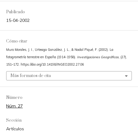
Publicado
15-04-2002
Cómo citar
Muro Morales, J. I., Urteaga González, J. L., & Nadal Piqué, F. (2002). La
fotogrametría terrestre en España (1914-1958).
Investigaciones Geográficas
, (27),
151–172. https://doi.org/10.14198/INGEO2002.27.06
Más formatos de cita
Número
Núm. 27
Sección
Artículos