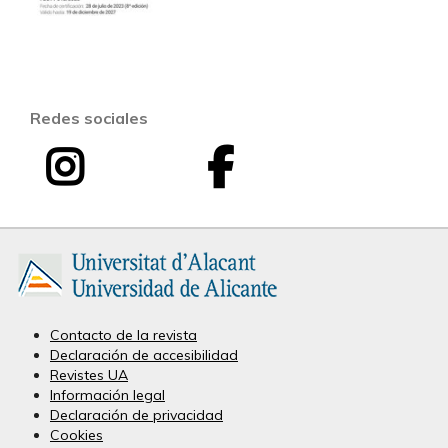
Redes sociales
I
F
I
n
a
n
s
c
v
t
e
e
a
b
Contacto de la revista
Declaración de accesibilidad
s
g
o
Revistes UA
Información legal
t
r
o
Declaración de privacidad
Cookies