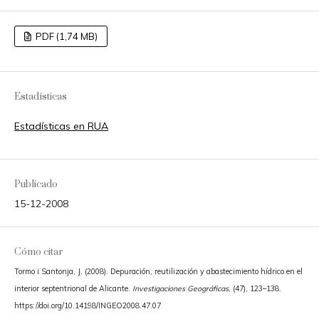
PDF (1,74 MB)
Estadísticas
Estadísticas en RUA
Publicado
15-12-2008
Cómo citar
Tormo i Santonja, J. (2008). Depuración, reutilización y abastecimiento hídrico en el
interior septentrional de Alicante.
Investigaciones Geográficas
, (47), 123–138.
https://doi.org/10.14198/INGEO2008.47.07