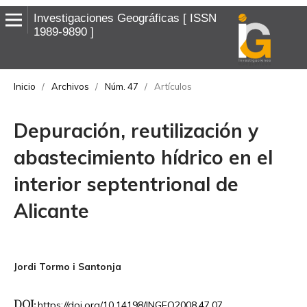
Investigaciones Geográficas
ISSN
1989-9890
Inicio
/
Archivos
/
Núm. 47
/
Artículos
Depuración, reutilización y
abastecimiento hídrico en el
interior septentrional de
Alicante
Jordi Tormo i Santonja
DOI:
https://doi.org/10.14198/INGEO2008.47.07