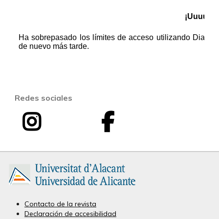
Redes sociales
I
F
I
n
a
n
s
c
v
t
e
e
a
b
Contacto de la revista
Declaración de accesibilidad