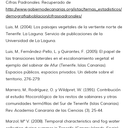
Cifras Padronales. Recuperado de
http://www.gobiernodecanarias.org/istac/temas_estadisticos/
demografia/poblacion/cifraspadronales/
Luis, M. (2004). Los paisajes vegetales de la vertiente norte de
Tenerife. La Laguna: Servicio de publicaciones de la
Universidad de La Laguna.
Luis, M., Fernández-Pello, L. y Quirantes, F. (2005). El papel de
las transiciones laterales en el escalonamiento vegetal: el
ejemplo del sabinar de Afur (Tenerife, Islas Canarias).
Espacios públicos, espacios privados. Un debate sobre el
territorio, 276-279.
Marrero, M., Rodríguez, O. y Wildpret, W. (1991). Contribución
al estudio fitocorológico de los restos de sabinares y otras
comunidades termófilas del Sur de Tenerife (Islas Canarias).
Rev. Academia Canararia de las Ciencias (3), 25-44.
Marzol, Mª V. (2008). Temporal characteristics and fog water
collection during summer in Tenerife (Canary Islands, Spain).