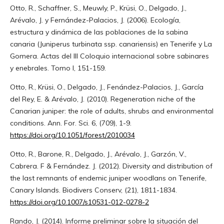
Otto, R., Schaffner, S., Meuwly, P., Krüsi, O., Delgado, J.,
Arévalo, J. y Fernández-Palacios, J. (2006). Ecología,
estructura y dinámica de las poblaciones de la sabina
canaria (Juniperus turbinata ssp. canariensis) en Tenerife y La
Gomera. Actas del III Coloquio internacional sobre sabinares
y enebrales. Tomo I, 151-159.
Otto, R., Krüsi, O., Delgado, J., Fenández-Palacios, J., García
del Rey, E. & Arévalo, J. (2010). Regeneration niche of the
Canarian juniper: the role of adults, shrubs and environmental
conditions. Ann. For. Sci. 6, (709), 1-9.
https://doi.org/10.1051/forest/2010034
Otto, R., Barone, R., Delgado, J., Arévalo, J., Garzón, V.,
Cabrera. F & Fernández. J. (2012). Diversity and distribution of
the last remnants of endemic juniper woodlans on Tenerife,
Canary Islands. Biodivers Conserv, (21), 1811-1834.
https://doi.org/10.1007/s10531-012-0278-2
Rando, J. (2014). Informe preliminar sobre la situación del