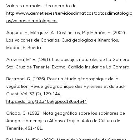
Valores normales. Recuperado de
http://www.aemet.es/es/serviciosclimaticos/datosclimatologic
os/valoresclimatologicos
Anguita, F., Márquez, A., Castiñeiras, P. y Hernán, F. (2002).
Los volcanes de Canarias. Guía geológica e itinerarios.
Madrid: E. Rueda.
Arozena, Mª E. (1991). Los paisajes naturales de La Gomera.
Sta. Cruz de Tenerife: Excmo. Cabildo Insular de La Gomera.
Bertrand, G. (1966). Pour un étude géographique de la
végétation. Revue géographique des Pyrénees et du Sud-
Ouest. Vol. 37 (2), 129-144.
https://doi.org/10.3406/rgpso.1966.4544
Criado, C. (1982). Nota geográfica sobre los sabinares de
Anaga. Homenaje a Alfonso Trujillo. Aula de Cultura de
Tenerife, 451-481.
Del Arco, M. (Ed). (2006). Mapa de Vegetación de Canarias.