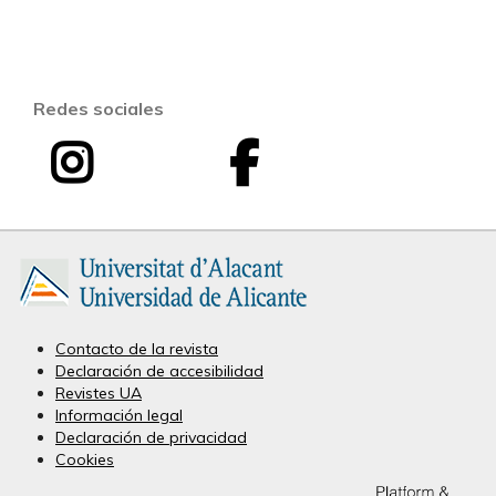
Redes sociales
I
F
I
n
a
n
s
c
v
t
e
e
a
b
Contacto de la revista
Declaración de accesibilidad
s
g
o
Revistes UA
Información legal
t
r
o
Declaración de privacidad
Cookies
i
a
k